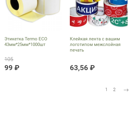
Этикетка Termo ECO
Клейкая лента с вашим
43мм*25мм*1000шт
логотипом межслойная
печать
105
99 ₽
63,56 ₽
Нумерация страниц
Текущая стр
Страниц
1
2